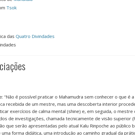
com
Tsok
tica das
Quatro Divindades
vindades
iciações
e: “Não é possível praticar o Mahamudra sem conhecer o que é a
ica recebida de um mestre, mas uma descoberta interior proce
aticar exercícios de calma mental (shine) e, em seguida, o mestr
s de investigações, chamada tecnicamente de visão superior (hl
ão que serão apresentadas pelo atual Kalu Rinpoche ao público 
 uma forma didática, uma introdução ao caminho gradual da prát