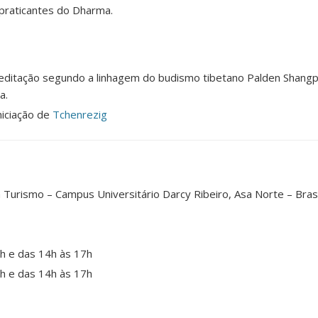
e praticantes do Dharma.
ditação segundo a linhagem do budismo tibetano Palden Shangp
a.
niciação de
Tchenrezig
 Turismo – Campus Universitário Darcy Ribeiro, Asa Norte – Brasí
2h e das 14h às 17h
2h e das 14h às 17h