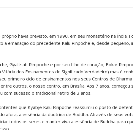
e
próprio havia previsto, em 1990, em seu monastério na Índia. Fo
to a emanação do precedente Kalu Rinpoche e, desde pequeno, 
che, Gyaltsab Rimpoche e por seu filho de coração, Bokar Rimpo
Vitória dos Ensinamentos de Significado Verdadeiro) mas é con
seu primeiro ciclo de ensinamentos nos seus Centros de Dharma 
entre outros, o nosso centro, em Brasília. Aos 7 anos, começou
 com sucesso o tradicional retiro de 3 anos.
ntentes que Kyabje Kalu Rinpoche reassumiu o posto de detent
 afora, a essência da doutrina de Buddha. Através de seus voto
eficiar todos os seres e manter viva a essência de Buddha para q
esso.