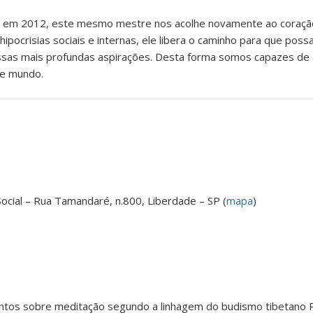
ília, em 2012, este mesmo mestre nos acolhe novamente ao coraç
ipocrisias sociais e internas, ele libera o caminho para que pos
s nossas mais profundas aspirações. Desta forma somos capazes 
ste mundo.
 Social – Rua Tamandaré, n.800, Liberdade – SP (
mapa
)
ntos sobre meditação segundo a linhagem do budismo tibetano 