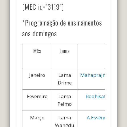
[MEC id=”3119″]
*Programação de ensinamentos
aos domingos
Mês
Lama
T
Janeiro
Lama
Mahaprajnaparamit
Drime
Fevereiro
Lama
Bodhisatvacharyav
Pelmo
Março
Lama
A Essência da Am
Wangdu