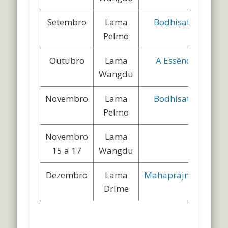
Setembro
Lama
Bodhisatvacharyav
Pelmo
Outubro
Lama
A Essência da Am
Wangdu
Novembro
Lama
Bodhisatvacharyav
Pelmo
Novembro
Lama
Retiro (a
15 a 17
Wangdu
Dezembro
Lama
Mahaprajnaparamita
Drime