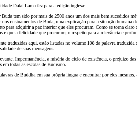
tidade Dalai Lama fez para a edição inglesa:
or Buda tem sido por mais de 2500 anos um dos mais bem sucedidos métod
 nos ensinamentos de Buda, uma explicação para a situação humana de
nto para adquirir a paz interior que eles procuram. Como se torna claro 
las e que a felicidade que procuram, o respeito para a relevância e pr
te traduzidas aqui, estão listadas no volume 108 da palavra traduzida
rsalidade de suas mensagens.
evante. Impermanência, a miséria do ciclo de existência, o prejuízo da
muns em todas as escolas de Budismo.
alavras de Buddha em sua própria língua e encontrar por eles mesmos, 