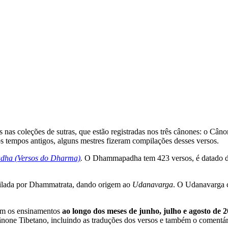
s nas coleções de sutras, que estão registradas nos três cânones: o Câ
os tempos antigos, alguns mestres fizeram compilações desses versos.
ha (Versos do Dharma)
.
O Dhammapadha tem 423 versos, é datado do s
pilada por Dhammatrata, dando origem ao
Udanavarga
. O Udanavarga c
em os ensinamentos
ao longo dos meses de junho, julho e agosto de 2
ânone Tibetano, incluindo as traduções dos versos e também o comentári