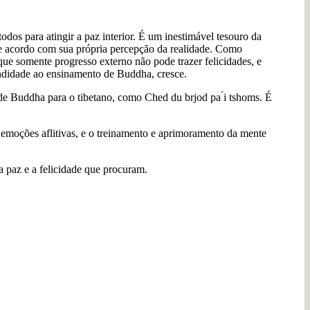
os para atingir a paz interior. É um inestimável tesouro da
 acordo com sua própria percepção da realidade. Como
que somente progresso externo não pode trazer felicidades, e
ofundidade ao ensinamento de Buddha, cresce.
 de Buddha para o tibetano, como Ched du brjod pa ́i tshoms. É
s emoções aflitivas, e o treinamento e aprimoramento da mente
a paz e a felicidade que procuram.