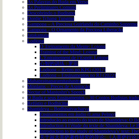
As Palavras do Buda em Verso
As Preliminares Comuns
Descobrindo o Budismo
Dordje Tchang Tungma
Gampopa – A Preciosa Guirlanda do Caminho Supremo
Gampopa – O Ornamento da Preciosa Liberação
Jatakamala
Lodjong
O Treinamento da Mente: Lojong
Training of the Mind: Lojong
L’Entrainement de l’Esprit: Lojong
心智的训练 : 罗宗
Lodjong – Retiro no KPG (2017)
Lodjong – Ensinamentos no RJ (2022)
Mahaprajnaparamitashastra
Mönlams – Preces de Aspiração
Nectar of Manjushri’s Speech
O Buda e seus Ensinamentos – 30 Contos Budistas trad
Refúgio e Bodhicitta
Shantideva – Bodhisatvacharya
Ensinamentos em áudio (Lama Pelmo)
Introdução ao estudo do texto de Shantideva: O B
Introduction à l’étude du texte de Shantideva: Le
Introduction to the study of Shantideva’s’ text: T
关于寂天菩萨著作研究的导论: 《入菩萨行论