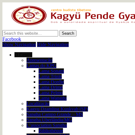
Centro Budista Tibetano
Facebook
Show Navigation
Hide Navigation
O Centro
Apresentação
Lamas do KPG
Lama Sonam
Lama Trinle
Lama Dordje
Lama Drime
Lama Pelmo
Lama Wangdu
Localização
Kagyu Dzamling Kunkyab (SP)
Sangha Campo Grande – MS
Sangha Uberlândia/MG
L’association Sangha
Bibliothèque