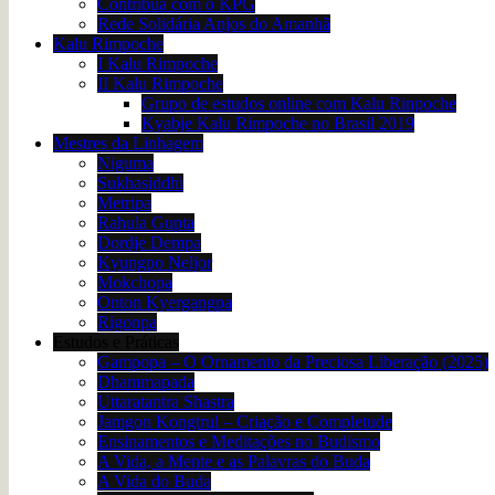
Contribua com o KPG
Rede Solidária Anjos do Amanhã
Kalu Rimpoche
I Kalu Rimpoche
II Kalu Rimpoche
Grupo de estudos online com Kalu Rinpoche
Kyabje Kalu Rimpoche no Brasil 2019
Mestres da Linhagem
Niguma
Sukhasiddhi
Metripa
Rahula Gupta
Dordje Dempa
Kyungpo Neljor
Mokchopa
Onton Kyergangpa
Rigonpa
Estudos e Práticas
Gampopa – O Ornamento da Preciosa Liberação (2025)
Dhammapada
Uttaratantra Shastra
Jamgon Kongtrul – Criação e Completude
Ensinamentos e Meditações no Budismo
A Vida, a Mente e as Palavras do Buda
A Vida do Buda