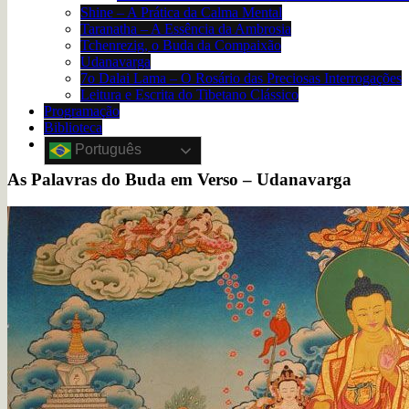
Shine – A Prática da Calma Mental
Taranatha – A Essência da Ambrosia
Tchenrezig, o Buda da Compaixão
Udanavarga
7o Dalai Lama – O Rosário das Preciosas Interrogações
Leitura e Escrita do Tibetano Clássico
Programação
Biblioteca
Português
As Palavras do Buda em Verso – Udanavarga