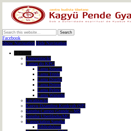
Centro Budista Tibetano
Facebook
Show Navigation
Hide Navigation
O Centro
Apresentação
Lamas do KPG
Lama Sonam
Lama Trinle
Lama Dordje
Lama Drime
Lama Pelmo
Lama Wangdu
Localização
Kagyu Dzamling Kunkyab (SP)
Sangha Campo Grande – MS
Sangha Uberlândia/MG
L’association Sangha
Bibliothèque