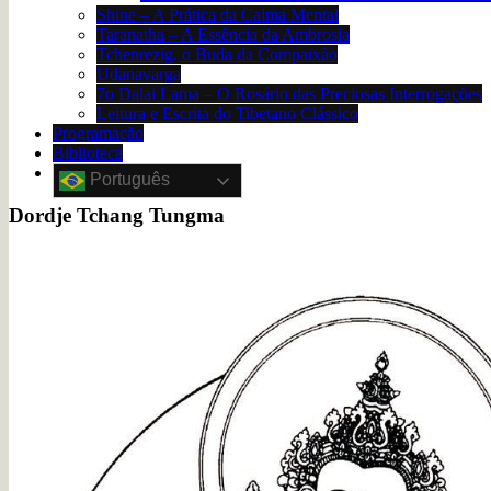
Shine – A Prática da Calma Mental
Taranatha – A Essência da Ambrosia
Tchenrezig, o Buda da Compaixão
Udanavarga
7o Dalai Lama – O Rosário das Preciosas Interrogações
Leitura e Escrita do Tibetano Clássico
Programação
Biblioteca
Português
Dordje Tchang Tungma