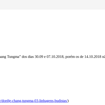
ang Tungma” dos dias 30.09 e 07.10.2018, porém os de 14.10.2018 nã
.br/dordje-chang-tungma-03-linhagens-budistas/
)