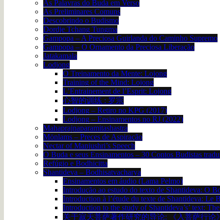
As Palavras do Buda em Verso
As Preliminares Comuns
Descobrindo o Budismo
Dordje Tchang Tungma
Gampopa – A Preciosa Guirlanda do Caminho Supremo
Gampopa – O Ornamento da Preciosa Liberação
Jatakamala
Lodjong
O Treinamento da Mente: Lojong
Training of the Mind: Lojong
L’Entrainement de l’Esprit: Lojong
心智的训练 : 罗宗
Lodjong – Retiro no KPG (2017)
Lodjong – Ensinamentos no RJ (2022)
Mahaprajnaparamitashastra
Mönlams – Preces de Aspiração
Nectar of Manjushri’s Speech
O Buda e seus Ensinamentos – 30 Contos Budistas trad
Refúgio e Bodhicitta
Shantideva – Bodhisatvacharya
Ensinamentos em áudio (Lama Pelmo)
Introdução ao estudo do texto de Shantideva: O B
Introduction à l’étude du texte de Shantideva: Le
Introduction to the study of Shantideva’s’ text: T
关于寂天菩萨著作研究的导论: 《入菩萨行论