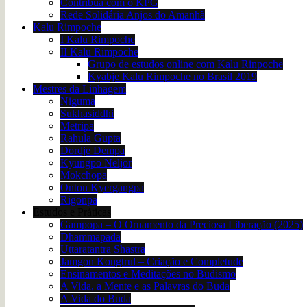
Contribua com o KPG
Rede Solidária Anjos do Amanhã
Kalu Rimpoche
I Kalu Rimpoche
II Kalu Rimpoche
Grupo de estudos online com Kalu Rinpoche
Kyabje Kalu Rimpoche no Brasil 2019
Mestres da Linhagem
Niguma
Sukhasiddhi
Metripa
Rahula Gupta
Dordje Dempa
Kyungpo Neljor
Mokchopa
Onton Kyergangpa
Rigonpa
Estudos e Práticas
Gampopa – O Ornamento da Preciosa Liberação (2025)
Dhammapada
Uttaratantra Shastra
Jamgon Kongtrul – Criação e Completude
Ensinamentos e Meditações no Budismo
A Vida, a Mente e as Palavras do Buda
A Vida do Buda