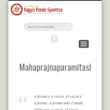
MESTRES DA LINHAGEM
ESTUDOS E PRÁTICAS
KALU RIMPOCHE
PROGRAMAÇÃO
BIBLIOTECA
O CENTRO
PORTUGUÊS
Kagyu Pende
Gyamtso
Mahaprajnaparamitashastr
A forma é o vazio. O vazio é
a forma. A forma não é nada
além que o vazio. O vazio