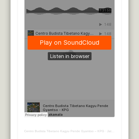
Centro Budista Tibetano Kagyu Pende Gyamtso – KPG
·
Jatakamala