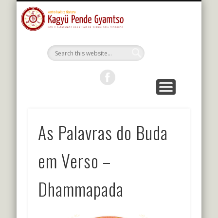
MESTRES DA LINHAGEM
ESTUDOS E PRÁTICAS
KALU RIMPOCHE
PROGRAMAÇÃO
BIBLIOTECA
O CENTRO
PORTUGUÊS
Kagyu Pende
Gyamtso
As Palavras do Buda
em Verso –
Dhammapada