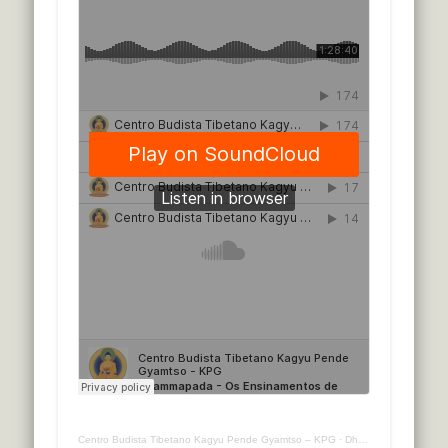
Centro Budista Tibetano Kagyu Pende Gyamtso – KPG
·
Dhammapada – Os Ensinamentos de Buda em Verso