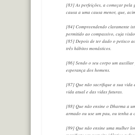
[83] As perfeições, a começar pel
causa a uma causa menor, que, acima
[84] Compreendendo claramente isto
permitido ao compassivo, cuja visão 
[85] Depois de ter dado o petisco ao
três hábitos monásticos.
[86] Sendo o seu corpo um auxiliar p
esperança dos homens.
[87] Que não sacrifique a sua vida
vida atual e das vidas futuras.
[88] Que não ensine o Dharma a um
armado ou use um pau, ou tenha a c
[89] Que não ensine uma mulher lo
manifeste um respeito idêntico pelo