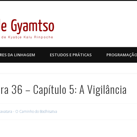
Kagyu Pende Gyamtso
RES DA LINHAGEM
ESTUDOS E PRÁTICAS
PROGRAMAÇÃ
a 36 – Capítulo 5: A Vigilância
avatara - O Caminho do Bodhisatva