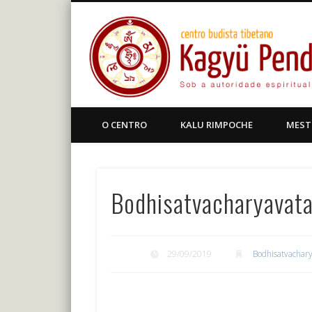
Facebook
Centro Budista Tibetano
O CENTRO
KALU RIMPOCHE
MEST
Bodhisatvacharyavatar
29/09/2019
Bodhisatvachary