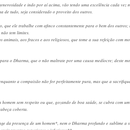
a generosidade e indo por aí acima, vão tendo uma excelência cada vez
 de tudo, seja considerado o proveito dos outros.
, que ele trabalhe com afinco constantemente para o bem dos outros; 
não tem limites.
s animais, aos fracos e aos religiosos, que tome a sua refeição com mod
ara o Dharma, que o não maltrate por uma causa medíocre; deste modo 
 enquanto a compaixão não for perfeitamente pura, mas que a sacrifi
 homem sem respeito ou que, gozando de boa saúde, se cubra com um 
abeça coberta.
nge da presença de um homem*, nem o Dharma profundo e sublime a s
s ensinamentos superiores e inferiores**.