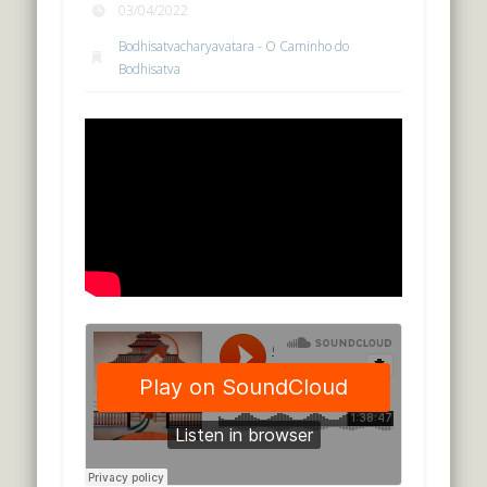
03/04/2022
Bodhisatvacharyavatara - O Caminho do
Bodhisatva