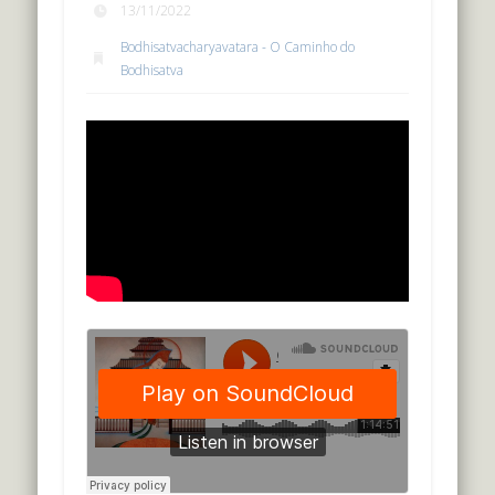
13/11/2022
Bodhisatvacharyavatara - O Caminho do
Bodhisatva