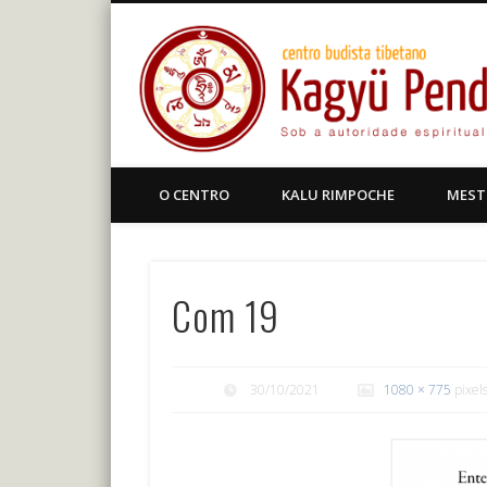
Facebook
Centro Budista Tibetano
O CENTRO
KALU RIMPOCHE
MEST
Com 19
30/10/2021
1080 × 775
pixel