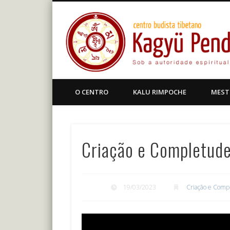
Facebook
Centro Budista Tibetano
O CENTRO
KALU RIMPOCHE
MEST
Criação e Completud
19/03/2023
Criação e Comp