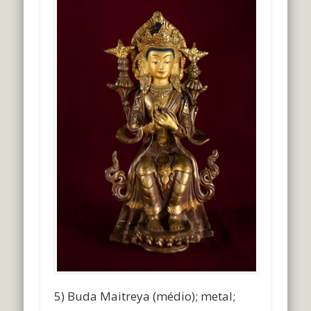
5) Buda Maitreya (médio); metal;