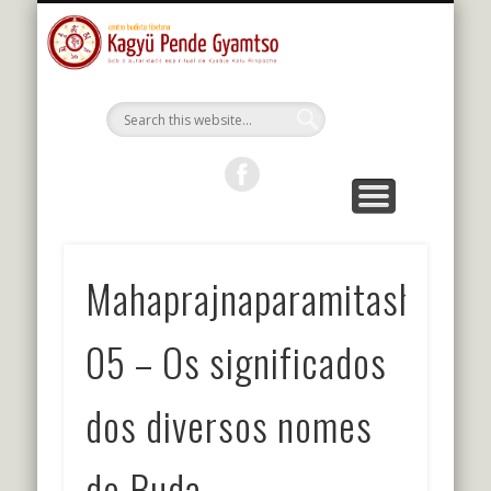
MESTRES DA LINHAGEM
ESTUDOS E PRÁTICAS
KALU RIMPOCHE
PROGRAMAÇÃO
BIBLIOTECA
O CENTRO
PORTUGUÊS
Kagyu Pende
Gyamtso
Mahaprajnaparamitashastr
05 – Os significados
dos diversos nomes
do Buda