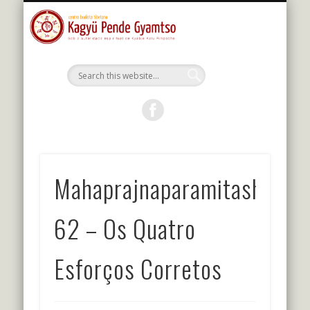
MESTRES DA LINHAGEM
ESTUDOS E PRÁTICAS
KALU RIMPOCHE
PROGRAMAÇÃO
BIBLIOTECA
O CENTRO
PORTUGUÊS
Kagyu Pende
Gyamtso
Mahaprajnaparamitashastr
62 – Os Quatro
Esforços Corretos