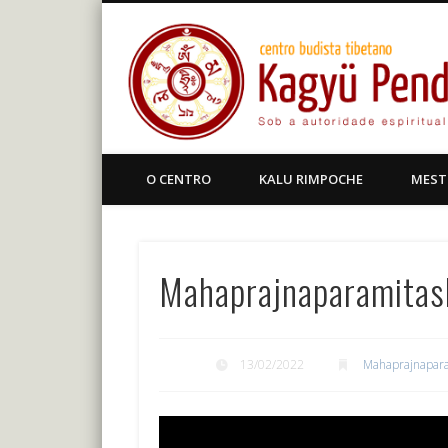
Facebook
Centro Budista Tibetano
O CENTRO
KALU RIMPOCHE
MEST
Mahaprajnaparamitash
13/02/2022
Mahaprajnapara