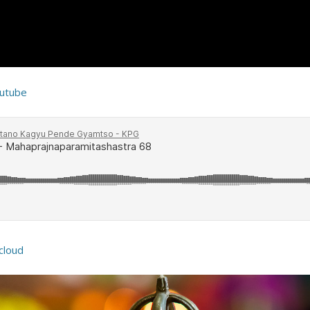
outube
cloud