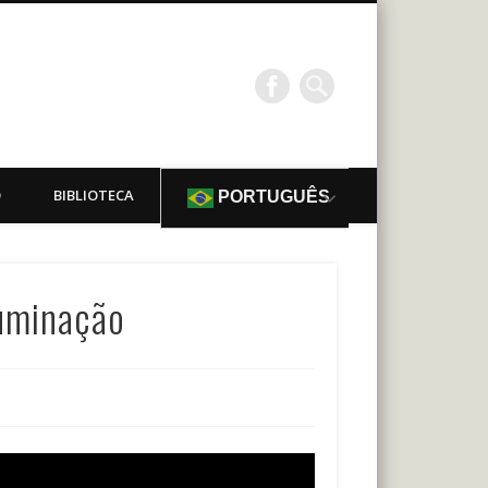
O
BIBLIOTECA
PORTUGUÊS
luminação