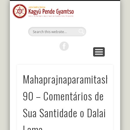
MESTRES DA LINHAGEM
ESTUDOS E PRÁTICAS
KALU RIMPOCHE
PROGRAMAÇÃO
BIBLIOTECA
O CENTRO
PORTUGUÊS
Kagyu Pende
Gyamtso
Mahaprajnaparamitashastr
90 – Comentários de
Sua Santidade o Dalai
Lama