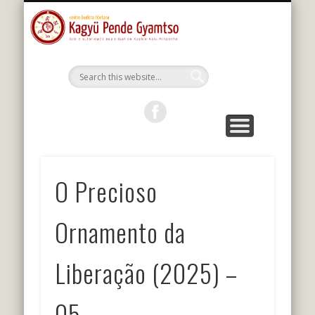
MESTRES DA LINHAGEM
ESTUDOS E PRÁTICAS
KALU RIMPOCHE
PROGRAMAÇÃO
BIBLIOTECA
O CENTRO
PORTUGUÊS
Kagyu Pende
Gyamtso
O Precioso
Ornamento da
Liberação (2025) –
05