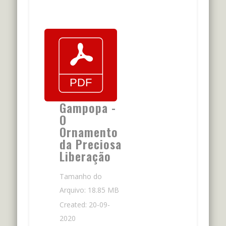
Gampopa -
O
Ornamento
da Preciosa
Liberação
Tamanho do
Arquivo: 18.85 MB
Created: 20-09-
2020