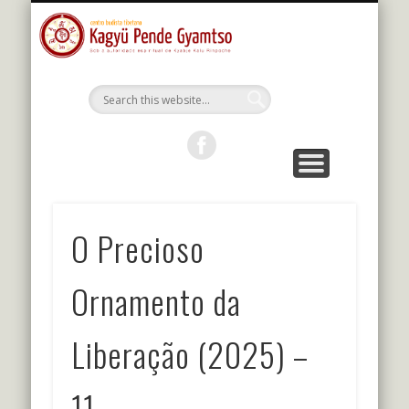
MESTRES DA LINHAGEM
ESTUDOS E PRÁTICAS
KALU RIMPOCHE
PROGRAMAÇÃO
BIBLIOTECA
O CENTRO
PORTUGUÊS
Kagyu Pende
Gyamtso
O Precioso
Ornamento da
Liberação (2025) –
11