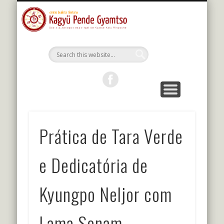
MESTRES DA LINHAGEM
ESTUDOS E PRÁTICAS
KALU RIMPOCHE
PROGRAMAÇÃO
BIBLIOTECA
O CENTRO
PORTUGUÊS
Kagyu Pende
Gyamtso
Prática de Tara Verde
e Dedicatória de
Kyungpo Neljor com
Lama Sonam