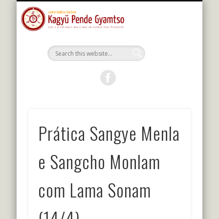
MESTRES DA LINHAGEM
ESTUDOS E PRÁTICAS
KALU RIMPOCHE
PROGRAMAÇÃO
BIBLIOTECA
O CENTRO
PORTUGUÊS
Kagyu Pende
Gyamtso
Prática Sangye Menla
e Sangcho Monlam
com Lama Sonam
(14/4)