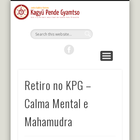
MESTRES DA LINHAGEM
ESTUDOS E PRÁTICAS
KALU RIMPOCHE
PROGRAMAÇÃO
BIBLIOTECA
O CENTRO
PORTUGUÊS
Kagyu Pende
Gyamtso
Retiro no KPG –
Calma Mental e
Mahamudra