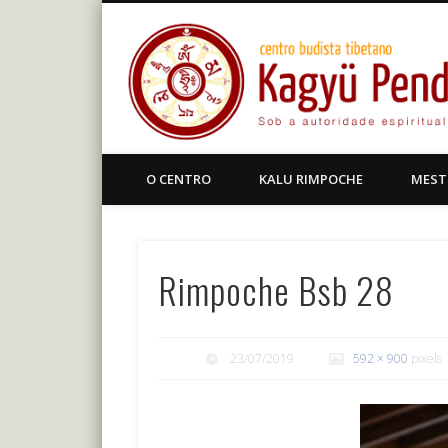
Facebook
Centro Budista Tibetano
O CENTRO
KALU RIMPOCHE
MEST
Rimpoche Bsb 28
23/07/2019
592 × 900
pixels