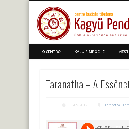
Facebook
Centro Budista Tibetano
O CENTRO
KALU RIMPOCHE
MEST
Taranatha – A Essênc
23/09/2012
Taranatha - Lam