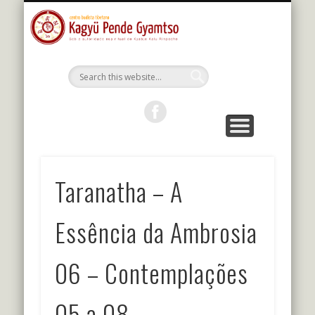
MESTRES DA LINHAGEM
ESTUDOS E PRÁTICAS
KALU RIMPOCHE
PROGRAMAÇÃO
BIBLIOTECA
O CENTRO
PORTUGUÊS
Kagyu Pende
Gyamtso
Taranatha – A
Essência da Ambrosia
06 – Contemplações
05 a 08