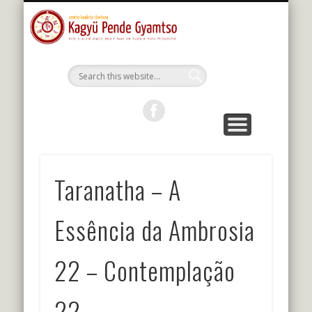
MESTRES DA LINHAGEM
ESTUDOS E PRÁTICAS
KALU RIMPOCHE
PROGRAMAÇÃO
BIBLIOTECA
O CENTRO
PORTUGUÊS
Kagyu Pende
Gyamtso
Taranatha – A
Essência da Ambrosia
22 – Contemplação
22