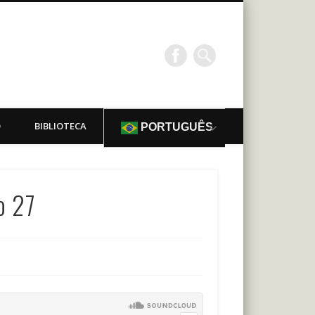
O
BIBLIOTECA
PORTUGUÊS
o 27