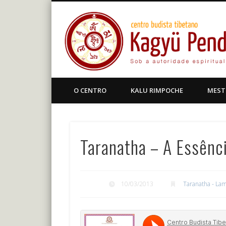
Facebook
Centro Budista Tibetano
O CENTRO
KALU RIMPOCHE
MEST
Taranatha – A Essênc
10/03/2013
Taranatha - Lam