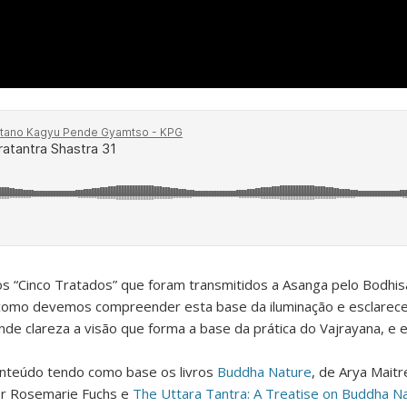
s “Cinco Tratados” que foram transmitidos a Asanga pelo Bodhis
como devemos compreender esta base da iluminação e esclarece 
nde clareza a visão que forma a base da prática do Vajrayana, 
onteúdo tendo como base os livros
Buddha Nature
, de
Arya Maitr
or
Rosemarie Fuchs e
The Uttara Tantra: A Treatise on Buddha N