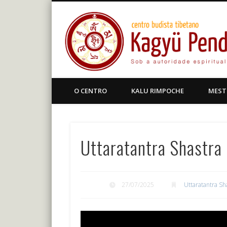
Facebook
Centro Budista Tibetano
O CENTRO
KALU RIMPOCHE
MEST
Uttaratantra Shastra
27/07/2025
Uttaratantra Sh