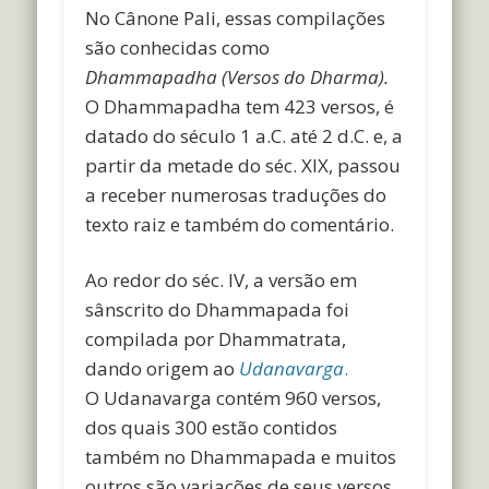
No Cânone Pali, essas compilações
são conhecidas como
Dhammapadha (Versos do Dharma).
O Dhammapadha tem 423 versos, é
datado do século 1 a.C. até 2 d.C. e, a
partir da metade do séc. XIX, passou
a receber numerosas traduções do
texto raiz e também do comentário.
Ao redor do séc. IV, a versão em
sânscrito do Dhammapada foi
compilada por Dhammatrata,
dando origem ao
Udanavarga
.
O Udanavarga contém 960 versos,
dos quais 300 estão contidos
também no Dhammapada e muitos
outros são variações de seus versos.