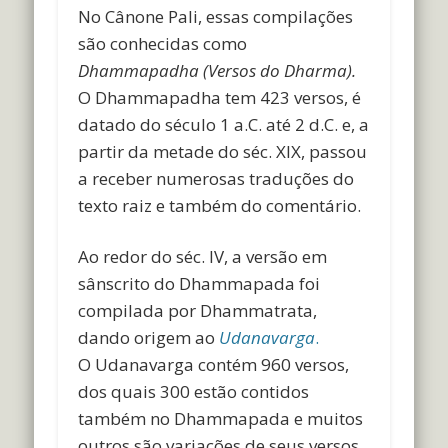
No Cânone Pali, essas compilações
são conhecidas como
Dhammapadha (Versos do Dharma).
O Dhammapadha tem 423 versos, é
datado do século 1 a.C. até 2 d.C. e, a
partir da metade do séc. XIX, passou
a receber numerosas traduções do
texto raiz e também do comentário.
Ao redor do séc. IV, a versão em
sânscrito do Dhammapada foi
compilada por Dhammatrata,
dando origem ao
Udanavarga
.
O Udanavarga contém 960 versos,
dos quais 300 estão contidos
também no Dhammapada e muitos
outros são variações de seus versos.