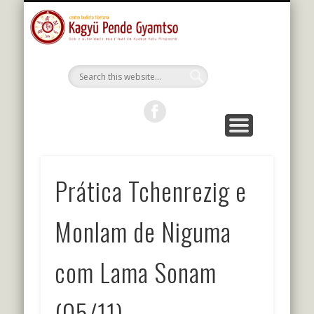
MESTRES DA LINHAGEM
ESTUDOS E PRÁTICAS
KALU RIMPOCHE
PROGRAMAÇÃO
BIBLIOTECA
O CENTRO
PORTUGUÊS
Kagyu Pende
Gyamtso
Prática Tchenrezig e
Monlam de Niguma
com Lama Sonam
(05/11)