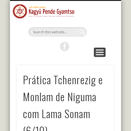
MESTRES DA LINHAGEM
ESTUDOS E PRÁTICAS
KALU RIMPOCHE
PROGRAMAÇÃO
BIBLIOTECA
O CENTRO
PORTUGUÊS
Kagyu Pende
Gyamtso
Prática Tchenrezig e
Monlam de Niguma
com Lama Sonam
(6/10)