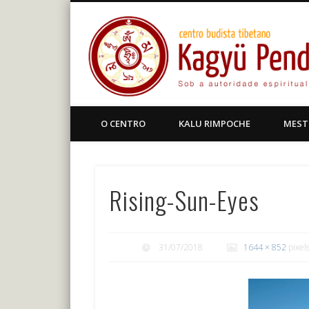
Facebook
Centro Budista Tibetano
O CENTRO
KALU RIMPOCHE
MEST
Rising-Sun-Eyes
31/07/2018
1644 × 852
pixel