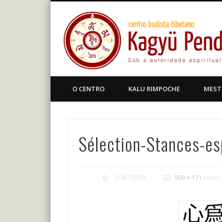
Facebook
Centro Budista Tibetano
O CENTRO
KALU RIMPOCHE
MEST
Sélection-Stances-es
31/07/2018
509 × 171
pixels