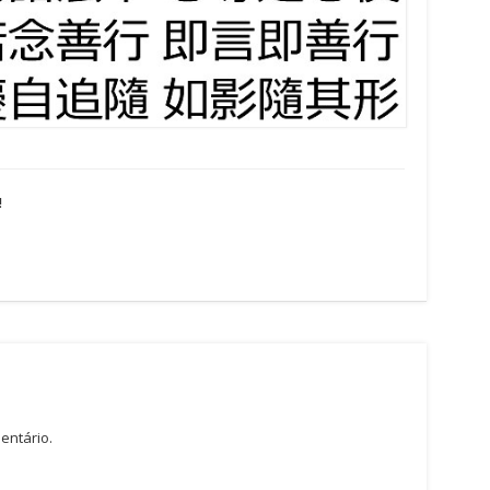
!
entário.